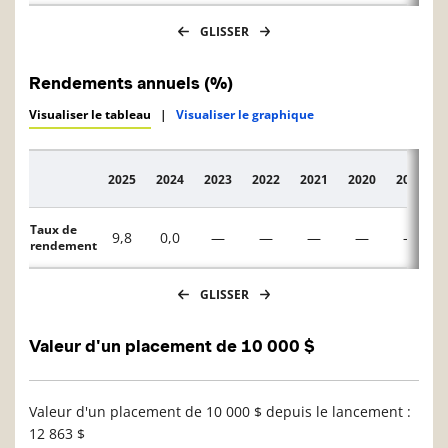
GLISSER
Rendements annuels (%)
Visualiser le tableau
|
Visualiser le graphique
2025
2024
2023
2022
2021
2020
2019
Description
Taux de
9,8
0,0
—
—
—
—
—
rendement
GLISSER
Valeur d'un placement de 10 000 $
Valeur d'un placement de 10 000 $ depuis le lancement :
12 863 $