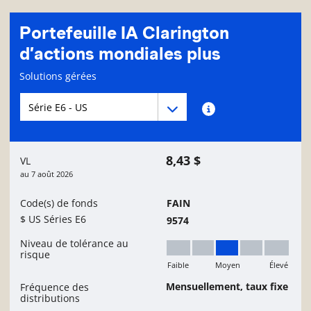
Portefeuille IA Clarington
d’actions mondiales plus
Page d'informations sur le fonds
Solutions gérées
Menu déroulant des séries du Fonds
Menu déroulant des séries du Fonds
Renseignements sur
8,43 $
VL
au
7 août 2026
Code(s) de fonds
FAIN
$ US Séries E6
9574
Niveau de tolérance au
risque
Faible
Moyen
Élevé
Moyen
Mensuellement, taux fixe
Fréquence des
distributions