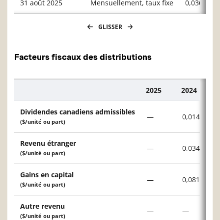
31 août 2025
Mensuellement, taux fixe
0,03642
GLISSER
Facteurs fiscaux des distributions
2025
2024
Description
Dividendes canadiens admissibles
—
0,014 $
($/unité ou part)
Revenu étranger
—
0,034 $
($/unité ou part)
Gains en capital
—
0,081 $
($/unité ou part)
Autre revenu
—
—
($/unité ou part)