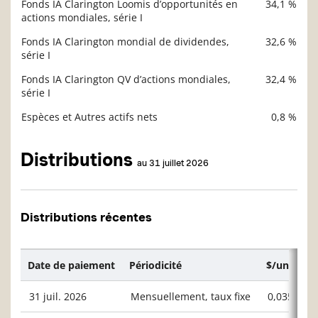
Fonds IA Clarington Loomis d’opportunités en
34,1 %
Description
actions mondiales, série I
Valeur liquidative
Fonds IA Clarington mondial de dividendes,
32,6 %
série I
Fonds IA Clarington QV d’actions mondiales,
32,4 %
série I
Espèces et Autres actifs nets
0,8 %
Distributions
au 31 juillet 2026
Distributions récentes
Date de paiement
Périodicité
$/unité ou
31 juil. 2026
Mensuellement, taux fixe
0,03564