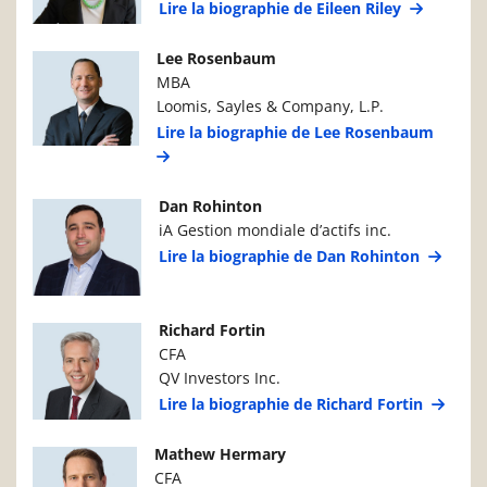
Lire la biographie de Eileen Riley
Photo du gestionnaire de portefeuille
Détails du g
Lee Rosenbaum
MBA
Loomis, Sayles & Company, L.P.
Lire la biographie de Lee Rosenbaum
Photo du gestionnaire de portefeuille
Détails du g
Dan Rohinton
iA Gestion mondiale d’actifs inc.
Lire la biographie de Dan Rohinton
Photo du gestionnaire de portefeuille
Détails du g
Richard Fortin
CFA
QV Investors Inc.
Lire la biographie de Richard Fortin
Photo du gestionnaire de portefeuille
Détails du g
Mathew Hermary
CFA