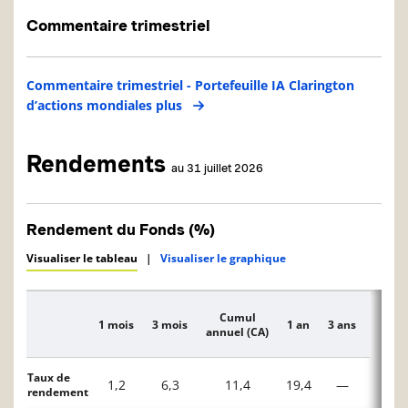
Commentaire trimestriel
Commentaire trimestriel - Portefeuille IA Clarington
d’actions mondiales plus
Rendements
au 31 juillet 2026
Rendement du Fonds (%)
Visualiser le tableau
|
Visualiser le graphique
Cumul
1 mois
3 mois
1 an
3 ans
5 ans
Description
annuel (CA)
Taux de
1,2
6,3
11,4
19,4
—
—
rendement