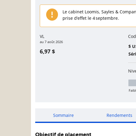
Page d'informations sur le
Le cabinet Loomis, Sayles & Company
prise d’effet le 4 septembre.
VL
Cod
au
7 août 2026
$ U
6,97 $
Sér
Niv
Faib
Fa
Sommaire
Rendements
Objectif de placement