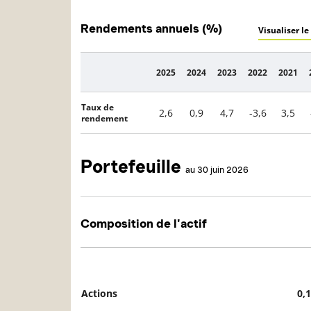
Rendements annuels (%)
Visualiser le
2025
2024
2023
2022
2021
Description
Taux de
2,6
0,9
4,7
-3,6
3,5
rendement
Portefeuille
au 30 juin 2026
Composition de l'actif
Actions
0,
Description
Valeur liquidative