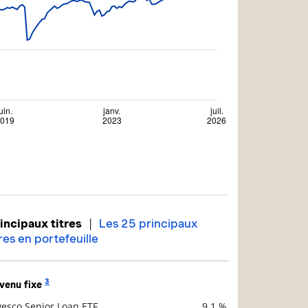
|
incipaux titres
Les 25 principaux
tres en portefeuille
3
venu fixe
vesco Senior Loan ETF
9,1 %