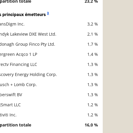
partition totale
23,2 %
3
s principaux émetteurs
ansDigm Inc.
3,2 %
scription
Valeur liquidative
ndyk Lakeview DXE West Ltd.
2,1 %
donagh Group Finco Pty Ltd.
1,7 %
ergreen Acqco 1 LP
1,4 %
rectv Financing LLC
1,3 %
scovery Energy Holding Corp.
1,3 %
usch + Lomb Corp.
1,3 %
berswift BV
1,3 %
tSmart LLC
1,2 %
iviti Inc.
1,2 %
partition totale
16,0 %