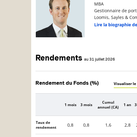
MBA
Gestionnaire de port
Loomis, Sayles & Com
Lire la biographie d
Rendements
au 31 juillet 2026
Rendement du Fonds (%)
Visualiser le
Cumul
1 mois
3 mois
1 an
3
Description
annuel (CA)
Taux de
0,8
0,8
1,6
2,8
rendement