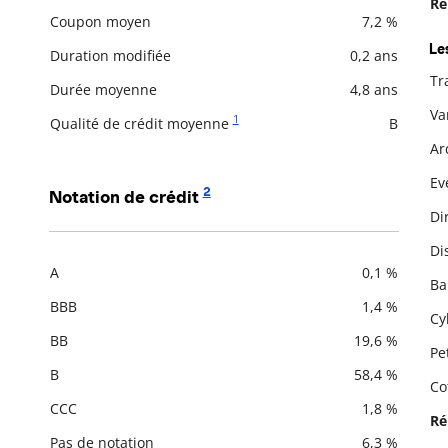
Ré
Description
Valeur liquidative
Coupon moyen
7,2 %
Le
Duration modifiée
0,2 ans
Tr
Durée moyenne
4,8 ans
De
Va
1
Qualité de crédit moyenne
B
Ar
Ev
2
Notation de crédit
Di
Di
A
0,1 %
Ba
Description
Valeur liquidative
BBB
1,4 %
Cy
BB
19,6 %
Pe
B
58,4 %
Cot
CCC
1,8 %
Ré
Pas de notation
6,3 %