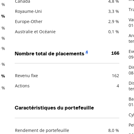
Canada
4,8 %
1 %
De
Tr
Royaume-Uni
3,3 %
7 %
Va
Europe-Other
2,9 %
01
7 %
Australie et Océanie
0,1 %
Ar
1 %
te
9 %
Ev
4
Nombre total de placements
166
09
0 %
Di
08
Revenu fixe
162
2 %
Description
Valeur liquidative
Di
Actions
4
2 %
te
Ba
01
Caractéristiques du portefeuille
Cy
Pe
Rendement de portefeuille
8,0 %