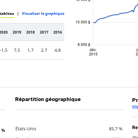
 tableau
|
Visualiser le graphique
2020
2019
2018
2017
2016
-1,5
7,5
1,7
2,7
4,8
Répartition géographique
Pr
ti
Re
États-Unis
85,7 %
1 %
Description
Valeur liquidative
In