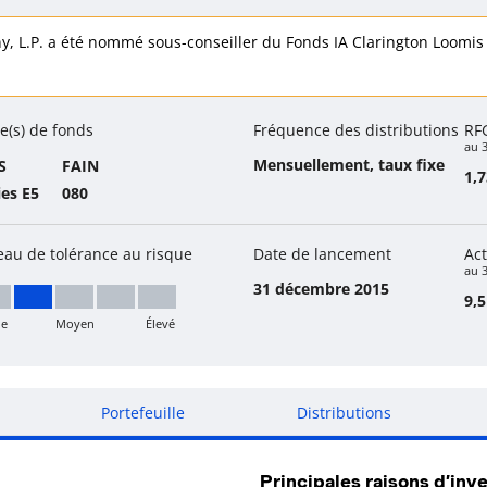
 fonds
, L.P. a été nommé sous-conseiller du Fonds IA Clarington Loomis 
e(s) de fonds
Fréquence des distributions
RF
au 
Mensuellement, taux fixe
S
FAIN
1,
ies E5
080
eau de tolérance au risque
Date de lancement
Act
au 3
31 décembre 2015
9,5
le
Moyen
Élevé
ible à moyen
Portefeuille
Distributions
Principales raisons d’inve