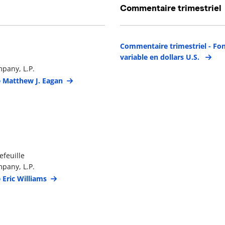
Commentaire trimestriel
étails du gestionnaire de portefeuille
Commentaire trimestriel - Fon
variable en dollars U.S.
pany, L.P.
e Matthew J. Eagan
étails du gestionnaire de portefeuille
efeuille
pany, L.P.
 Eric Williams
étails du gestionnaire de portefeuille