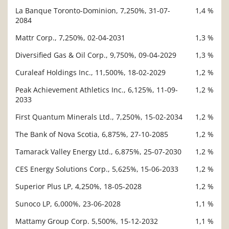
La Banque Toronto-Dominion, 7,250%, 31-07-
1,4 %
2084
Mattr Corp., 7,250%, 02-04-2031
1,3 %
Diversified Gas & Oil Corp., 9,750%, 09-04-2029
1,3 %
Curaleaf Holdings Inc., 11,500%, 18-02-2029
1,2 %
Peak Achievement Athletics Inc., 6,125%, 11-09-
1,2 %
2033
First Quantum Minerals Ltd., 7,250%, 15-02-2034
1,2 %
The Bank of Nova Scotia, 6,875%, 27-10-2085
1,2 %
Tamarack Valley Energy Ltd., 6,875%, 25-07-2030
1,2 %
CES Energy Solutions Corp., 5,625%, 15-06-2033
1,2 %
Superior Plus LP, 4,250%, 18-05-2028
1,2 %
Sunoco LP, 6,000%, 23-06-2028
1,1 %
Mattamy Group Corp. 5,500%, 15-12-2032
1,1 %