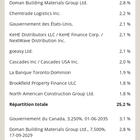
Doman Building Materials Group Ltd.
2,8 %
Chemtrade Logistics Inc.
2,2 %
Gouvernement des États-Unis,
2,1 %
KeHE Distributors LLC / KeHE Finance Corp. /
2,1 %
NextWave Distribution Inc.
goeasy Ltd.
2,1 %
Cascades Inc / Cascades USA Inc.
2,0 %
La Banque Toronto-Dominion
1,9 %
Brookfield Property Finance ULC
1,8 %
North American Construction Group Ltd.
1,8 %
Répartition totale
25,2 %
Gouvernement du Canada, 3,250%, 01-06-2035
3,1 %
Description
Valeur liquidative
Doman Building Materials Group Ltd., 7,500%,
2,8 %
17-09-2029