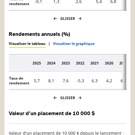
-0,1
1,3
2,6
5,4
6,8
4,0
rendement
GLISSER
Rendements annuels (%)
Visualiser le tableau
|
Visualiser le graphique
2025
2024
2023
2022
2021
2020
2019
Description
Taux de
5,7
8,1
7,6
-5,3
6,3
4,2
6,2
rendement
GLISSER
Valeur d'un placement de 10 000 $
Valeur d'un placement de 10 000 $ depuis le lancement :