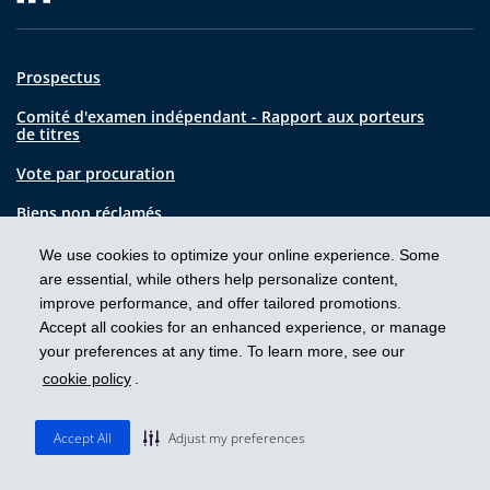
Prospectus
Comité d'examen indépendant - Rapport aux porteurs
de titres
Vote par procuration
Biens non réclamés
Mises en garde et renseignements importants
We use cookies to optimize your online experience. Some
are essential, while others help personalize content,
Glossaire
improve performance, and offer tailored promotions.
Accept all cookies for an enhanced experience, or manage
Plaintes
your preferences at any time. To learn more, see our
cookie policy
.
Des commissions, des commissions de suivi, des frais et des charges
Accept All
Adjust my preferences
de gestion, des frais et des charges de courtage peuvent être exigés
pour les placements dans des fonds communs de placement, y
compris les placements effectués dans des séries de titres négociés en
Bourse des fonds communs de placement. Veuillez lire le prospectus