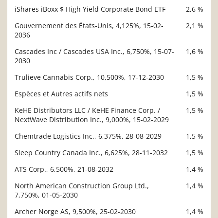
iShares iBoxx $ High Yield Corporate Bond ETF
2,6 %
Gouvernement des États-Unis, 4,125%, 15-02-
2,1 %
2036
Cascades Inc / Cascades USA Inc., 6,750%, 15-07-
1,6 %
2030
Trulieve Cannabis Corp., 10,500%, 17-12-2030
1,5 %
Espèces et Autres actifs nets
1,5 %
KeHE Distributors LLC / KeHE Finance Corp. /
1,5 %
NextWave Distribution Inc., 9,000%, 15-02-2029
Chemtrade Logistics Inc., 6,375%, 28-08-2029
1,5 %
Sleep Country Canada Inc., 6,625%, 28-11-2032
1,5 %
ATS Corp., 6,500%, 21-08-2032
1,4 %
North American Construction Group Ltd.,
1,4 %
7,750%, 01-05-2030
Archer Norge AS, 9,500%, 25-02-2030
1,4 %