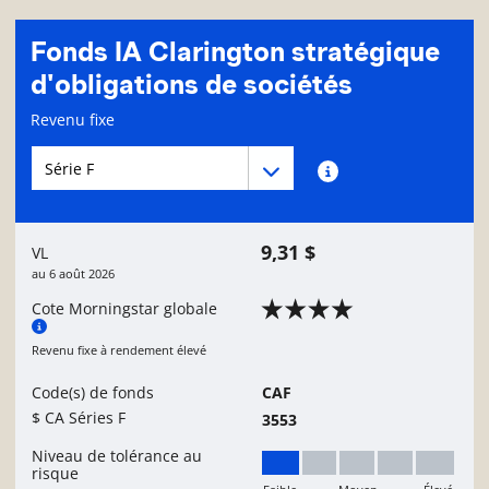
Fonds IA Clarington stratégique
d'obligations de sociétés
Page d'informations sur le fonds
Revenu fixe
Menu déroulant des séries du Fonds
Menu déroulant des séries du Fonds
Renseignements sur
9,31 $
VL
au
6 août 2026
Cote Morningstar globale
Revenu fixe à rendement élevé
Code(s) de fonds
CAF
$ CA Séries F
3553
Niveau de tolérance au
risque