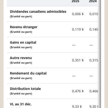
2025
2024
Description
Dividendes canadiens admissibles
0,006 $
0,010 $
($/unité ou part)
Revenu étranger
0,119 $
0,140 $
($/unité ou part)
Gains en capital
—
—
($/unité ou part)
Autre revenu
0,351 $
0,315 $
($/unité ou part)
Rendement du capital
—
—
($/unité ou part)
Distribution totale
0,476 $
0,466 $
($/unité ou part)
VL au 31 déc.
9,33 $
9,30 $