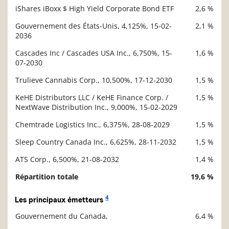
iShares iBoxx $ High Yield Corporate Bond ETF
2,6 %
Gouvernement des États-Unis, 4,125%, 15-02-
2,1 %
2036
Cascades Inc / Cascades USA Inc., 6,750%, 15-
1,6 %
07-2030
Trulieve Cannabis Corp., 10,500%, 17-12-2030
1,5 %
KeHE Distributors LLC / KeHE Finance Corp. /
1,5 %
NextWave Distribution Inc., 9,000%, 15-02-2029
Chemtrade Logistics Inc., 6,375%, 28-08-2029
1,5 %
Sleep Country Canada Inc., 6,625%, 28-11-2032
1,5 %
ATS Corp., 6,500%, 21-08-2032
1,4 %
Répartition totale
19,6 %
4
Les principaux émetteurs
Gouvernement du Canada,
6,4 %
Description
Valeur liquidative