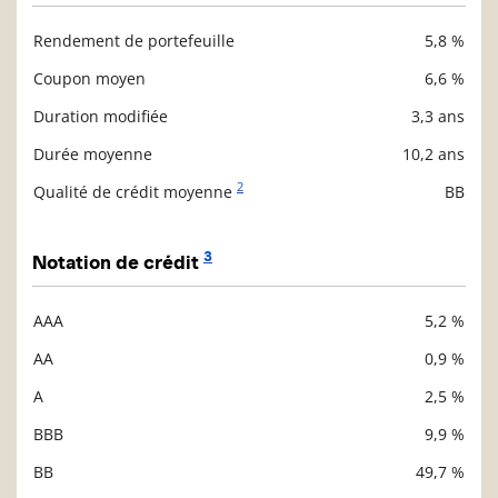
Rendement de portefeuille
5,8 %
Description
Valeur liquidative
Coupon moyen
6,6 %
Duration modifiée
3,3 ans
Durée moyenne
10,2 ans
2
Qualité de crédit moyenne
BB
3
Notation de crédit
AAA
5,2 %
Description
Valeur liquidative
AA
0,9 %
A
2,5 %
BBB
9,9 %
BB
49,7 %