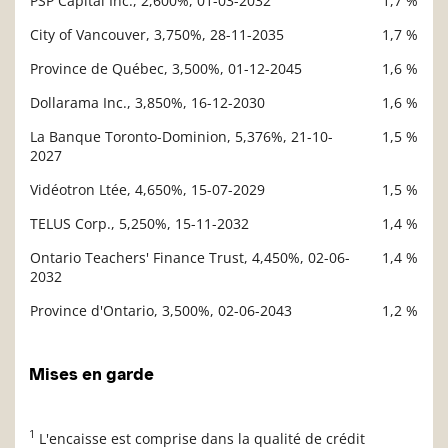
PSP Capital Inc., 2,600%, 01-03-2032
1,7 %
City of Vancouver, 3,750%, 28-11-2035
1,7 %
Province de Québec, 3,500%, 01-12-2045
1,6 %
Dollarama Inc., 3,850%, 16-12-2030
1,6 %
La Banque Toronto-Dominion, 5,376%, 21-10-
1,5 %
2027
Vidéotron Ltée, 4,650%, 15-07-2029
1,5 %
TELUS Corp., 5,250%, 15-11-2032
1,4 %
Ontario Teachers' Finance Trust, 4,450%, 02-06-
1,4 %
2032
Province d'Ontario, 3,500%, 02-06-2043
1,2 %
Mises en garde
1
L'encaisse est comprise dans la qualité de crédit