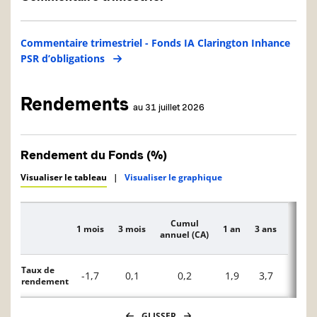
Commentaire trimestriel - Fonds IA Clarington Inhance
PSR d’obligations
Rendements
au 31 juillet 2026
Rendement du Fonds (%)
Visualiser le tableau
|
Visualiser le graphique
Cumul
1 mois
3 mois
1 an
3 ans
5 ans
Description
annuel (CA)
Taux de
-1,7
0,1
0,2
1,9
3,7
-0,6
rendement
GLISSER