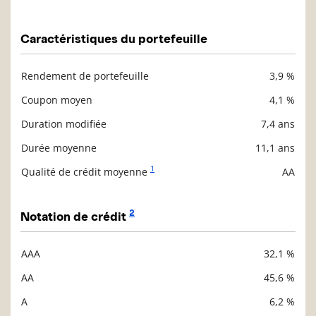
Caractéristiques du portefeuille
Rendement de portefeuille
3,9 %
Description
Valeur liquidative
Coupon moyen
4,1 %
Duration modifiée
7,4 ans
Durée moyenne
11,1 ans
1
Qualité de crédit moyenne
AA
2
Notation de crédit
AAA
32,1 %
Description
Valeur liquidative
AA
45,6 %
A
6,2 %