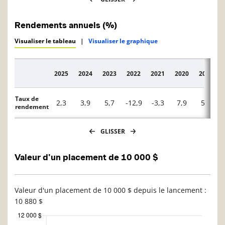
Rendements annuels (%)
Visualiser le tableau
|
Visualiser le graphique
2025
2024
2023
2022
2021
2020
2019
Description
Taux de
2,3
3,9
5,7
-12,9
-3,3
7,9
5,4
rendement
GLISSER
Valeur d'un placement de 10 000 $
Valeur d'un placement de 10 000 $ depuis le lancement :
10 880 $