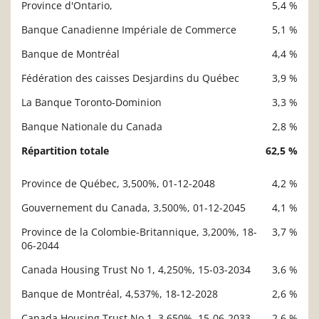
Province d'Ontario,
5,4 %
Banque Canadienne Impériale de Commerce
5,1 %
Banque de Montréal
4,4 %
Fédération des caisses Desjardins du Québec
3,9 %
La Banque Toronto-Dominion
3,3 %
Banque Nationale du Canada
2,8 %
Répartition totale
62,5 %
Province de Québec, 3,500%, 01-12-2048
4,2 %
Description
Valeur liquidative
Gouvernement du Canada, 3,500%, 01-12-2045
4,1 %
Province de la Colombie-Britannique, 3,200%, 18-
3,7 %
06-2044
Canada Housing Trust No 1, 4,250%, 15-03-2034
3,6 %
Banque de Montréal, 4,537%, 18-12-2028
2,6 %
Canada Housing Trust No 1, 3,650%, 15-06-2033
2,6 %