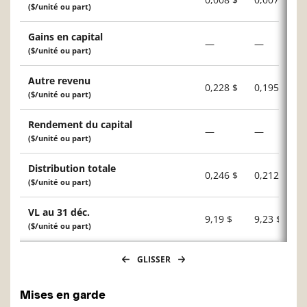
($/unité ou part)
Gains en capital
—
—
($/unité ou part)
Autre revenu
0,228 $
0,195 $
($/unité ou part)
Rendement du capital
—
—
($/unité ou part)
Distribution totale
0,246 $
0,212 $
($/unité ou part)
VL au 31 déc.
9,19 $
9,23 $
($/unité ou part)
GLISSER
Mises en garde