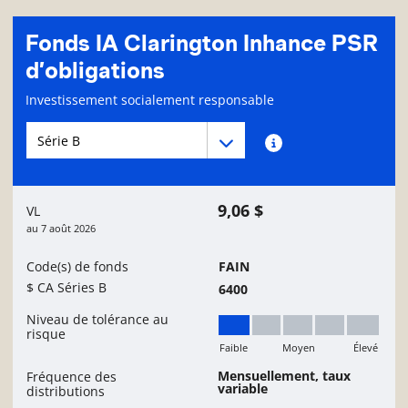
Fonds IA Clarington Inhance PSR
d’obligations
Page d'informations sur le fonds
Investissement socialement responsable
Menu déroulant des séries du Fonds
Menu déroulant des séries du Fonds
Renseignements sur
9,06 $
VL
au
7 août 2026
Code(s) de fonds
FAIN
$ CA Séries B
6400
Niveau de tolérance au
risque
Faible
Moyen
Élevé
Faible
Mensuellement, taux
Fréquence des
variable
distributions