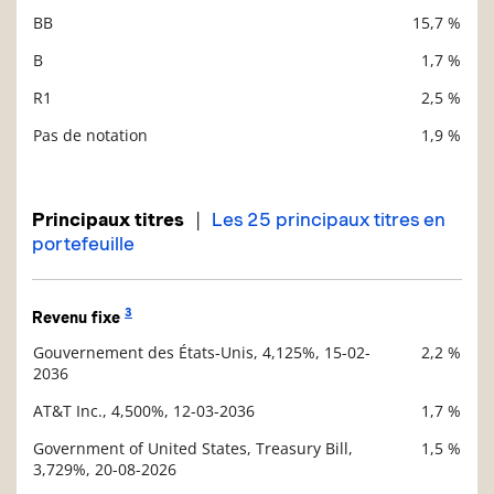
BB
15,7 %
B
1,7 %
R1
2,5 %
Pas de notation
1,9 %
|
Principaux titres
Les 25 principaux titres en
portefeuille
3
Revenu fixe
Gouvernement des États-Unis, 4,125%, 15-02-
2,2 %
Description
2036
Valeur liquidative
AT&T Inc., 4,500%, 12-03-2036
1,7 %
Government of United States, Treasury Bill,
1,5 %
3,729%, 20-08-2026