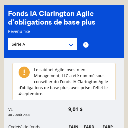
Fonds IA Clarington Agile
d'obligations de base plus
Page d'informations sur le fonds
Revenu fixe
Menu déroulant des séries du Fonds
Menu déroulant des séries du Fonds
Renseignements sur
Le cabinet Agile Investment
Management, LLC a été nommé sous-
conseiller du Fonds IA Clarington Agile
d’obligations de base plus, avec prise d’effet le
4 septembre.
9,01 $
VL
au
7 août 2026
Code(s) de fonds
FAIN
FARD
FARP