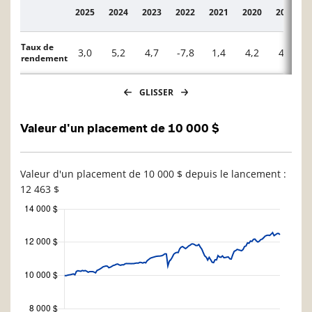
2025
2024
2023
2022
2021
2020
2019
Description
Taux de
3,0
5,2
4,7
-7,8
1,4
4,2
4,5
rendement
GLISSER
Valeur d'un placement de 10 000 $
Valeur d'un placement de 10 000 $ depuis le lancement :
12 463 $