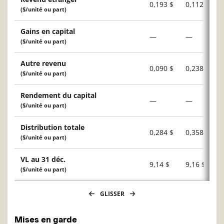
0,193 $
0,112 $
($/unité ou part)
Gains en capital
—
—
($/unité ou part)
Autre revenu
0,090 $
0,238 $
($/unité ou part)
Rendement du capital
—
—
($/unité ou part)
Distribution totale
0,284 $
0,358 $
($/unité ou part)
VL au 31 déc.
9,14 $
9,16 $
($/unité ou part)
GLISSER
Mises en garde