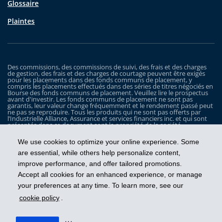
Glossaire
Plaintes
Des commissions, des commissions de suivi, des frais et des charges
de gestion, des frais et des charges de courtage peuvent être exigés
pour les placements dans des fonds communs de placement, y
compris les placements effectués dans des séries de titres négociés en
Bourse des fonds communs de placement. Veuillez lire le prospectus
avant d'investir. Les fonds communs de placement ne sont pas
garantis, leur valeur change fréquemment et le rendement passé peut
ne pas se reproduire. Tous les produits qui ne sont pas offerts par
l’Industrielle Alliance, Assurance et services financiers inc. et qui sont
présentés dans ce document sont la propriété de la société
correspondante et sont commercialisés par cette dernière, et ils ne
sont utilisés ici qu’à titre d’illustration seulement.
We use cookies to optimize your online experience. Some
Les Fonds iA Clarington sont gérés par Placements IA Clarington inc. iA
are essential, while others help personalize content,
Clarington, le logo d’iA Clarington, iA Gestion de patrimoine et le logo
improve performance, and offer tailored promotions.
de iA Gestion de patrimoine sont des marques de commerce, utilisées
sous licence, de l’Industrielle Alliance, Assurance et services financiers
Accept all cookies for an enhanced experience, or manage
inc.
your preferences at any time. To learn more, see our
cookie policy
.
Prendre les devants