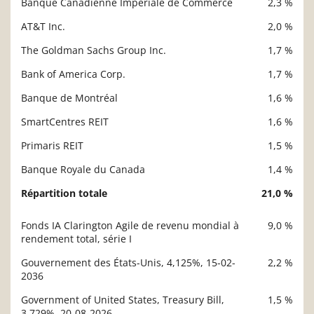
Banque Canadienne Impériale de Commerce
2,3 %
AT&T Inc.
2,0 %
The Goldman Sachs Group Inc.
1,7 %
Bank of America Corp.
1,7 %
Banque de Montréal
1,6 %
SmartCentres REIT
1,6 %
Primaris REIT
1,5 %
Banque Royale du Canada
1,4 %
Répartition totale
21,0 %
Fonds IA Clarington Agile de revenu mondial à
9,0 %
Description
rendement total, série I
Valeur liquidative
Gouvernement des États-Unis, 4,125%, 15-02-
2,2 %
2036
Government of United States, Treasury Bill,
1,5 %
3,729%, 20-08-2026