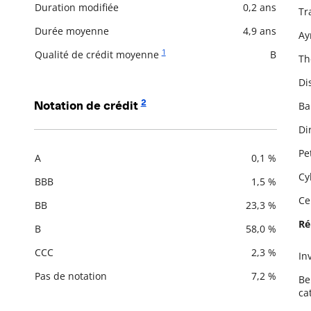
De
Duration modifiée
0,2 ans
Tr
Durée moyenne
4,9 ans
Ay
1
Qualité de crédit moyenne
B
Th
Di
2
Notation de crédit
Ba
Di
Pe
A
0,1 %
Description
Valeur liquidative
Cy
BBB
1,5 %
Ce
BB
23,3 %
Ré
B
58,0 %
CCC
2,3 %
In
De
Pas de notation
7,2 %
Be
ca