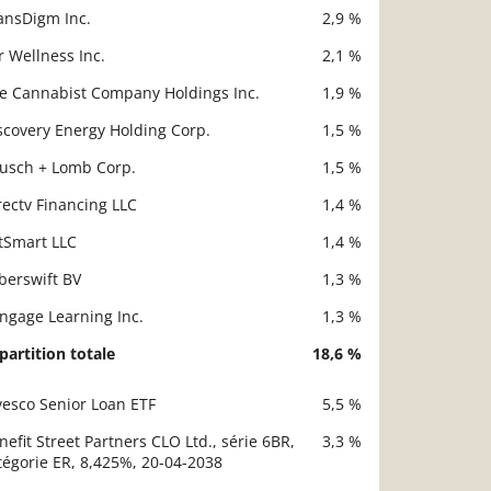
scription
Valeur liquidative
ansDigm Inc.
2,9 %
r Wellness Inc.
2,1 %
e Cannabist Company Holdings Inc.
1,9 %
scovery Energy Holding Corp.
1,5 %
usch + Lomb Corp.
1,5 %
rectv Financing LLC
1,4 %
tSmart LLC
1,4 %
berswift BV
1,3 %
ngage Learning Inc.
1,3 %
partition totale
18,6 %
vesco Senior Loan ETF
5,5 %
scription
Valeur liquidative
nefit Street Partners CLO Ltd., série 6BR,
3,3 %
tégorie ER, 8,425%, 20-04-2038