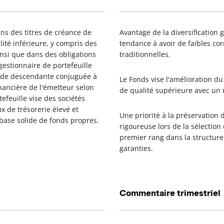
ans des titres de créance de
Avantage de la diversification 
ité inférieure, y compris des
tendance à avoir de faibles corr
insi que dans des obligations
traditionnelles.
gestionnaire de portefeuille
ode descendante conjuguée à
Le Fonds vise l'amélioration d
nancière de l'émetteur selon
de qualité supérieure avec un r
feuille vise des sociétés
x de trésorerie élevé et
Une priorité à la préservation 
base solide de fonds propres.
rigoureuse lors de la sélectio
premier rang dans la structure
garanties.
Commentaire trimestriel