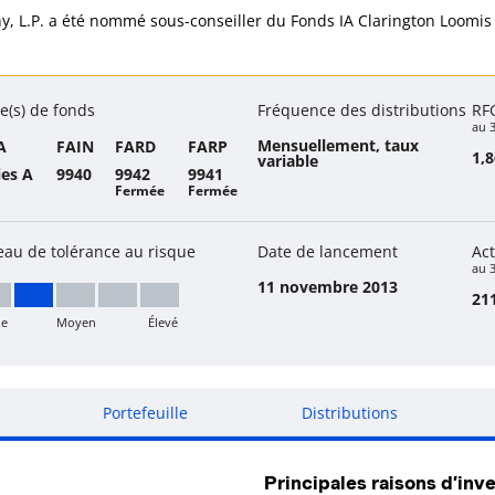
, L.P. a été nommé sous-conseiller du Fonds IA Clarington Loomis d
e(s) de fonds
Fréquence des distributions
RF
au 
Mensuellement, taux
A
FAIN
FARD
FARP
1,
variable
ies A
9940
9942
9941
Fermée
Fermée
eau de tolérance au risque
Date de lancement
Act
au 3
11 novembre 2013
211
le
Moyen
Élevé
ible à moyen
Portefeuille
Distributions
Principales raisons d’inve