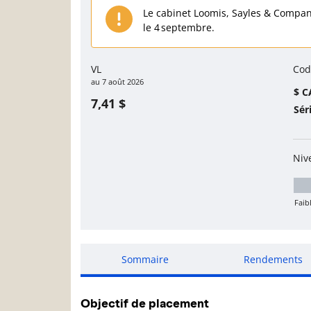
Le cabinet Loomis, Sayles & Company
le 4 septembre.
VL
Cod
au
7 août 2026
$ C
7,41 $
Sér
Niv
Faib
Fa
Sommaire
Rendements
Objectif de placement