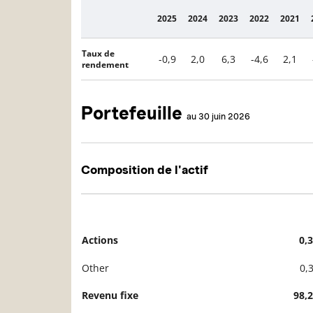
2025
2024
2023
2022
2021
Description
Taux de
-0,9
2,0
6,3
-4,6
2,1
rendement
Portefeuille
au 30 juin 2026
Composition de l'actif
Actions
0,
Description
Valeur liquidative
Other
0,
Revenu fixe
98,