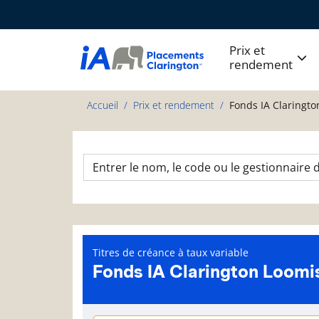
Prix et
rendement
Accueil
Prix et rendement
Fonds IA Claringto
Titres de créance à taux variable
Fonds IA Clarington Loomis
Page d'informations sur le