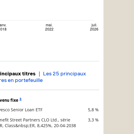
|
incipaux titres
Les 25 principaux
tres en portefeuille
3
venu fixe
vesco Senior Loan ETF
5,8 %
scription
Valeur liquidative
nefit Street Partners CLO Ltd., série
3,3 %
R, Class&nbsp;ER, 8,425%, 20-04-2038