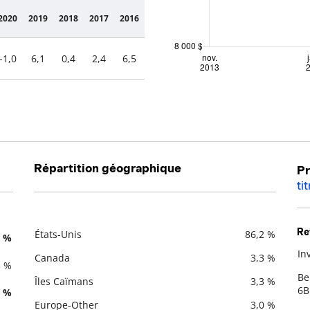
2020
2019
2018
2017
2016
-1,0
6,1
0,4
2,4
6,5
Répartition géographique
Pr
ti
Re
États-Unis
86,2 %
3 %
Description
Valeur liquidative
In
Canada
3,3 %
3 %
De
Be
Îles Caïmans
3,3 %
6B
2 %
Europe-Other
3,0 %