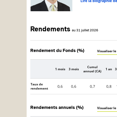
Lire la biographie d
Rendements
au 31 juillet 2026
Rendement du Fonds (%)
Visualiser le
Cumul
1 mois
3 mois
1 an
3
Description
annuel (CA)
Taux de
0,6
0,6
0,7
0,8
rendement
Rendements annuels (%)
Visualiser le