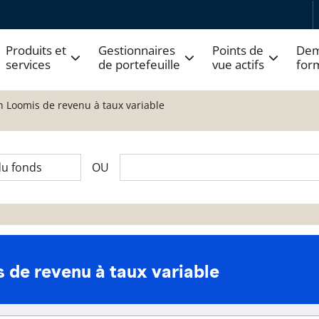
Produits et
Gestionnaires
Points de
Dem
services
de portefeuille
vue actifs
for
n Loomis de revenu à taux variable
OU
 de revenu à taux variable
 fonds