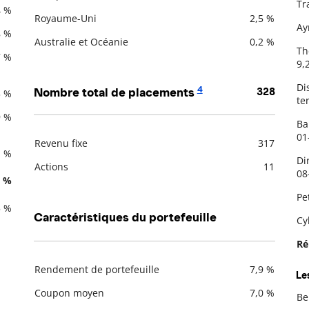
Tr
4 %
Royaume-Uni
2,5 %
Ay
8 %
Australie et Océanie
0,2 %
Th
7 %
9,
Di
4
Nombre total de placements
328
3 %
te
9 %
Ba
01
Revenu fixe
317
1 %
Description
Valeur liquidative
Di
Actions
11
08
5 %
Pe
5 %
Caractéristiques du portefeuille
Cy
Ré
Rendement de portefeuille
7,9 %
Le
Description
Valeur liquidative
Coupon moyen
7,0 %
Be