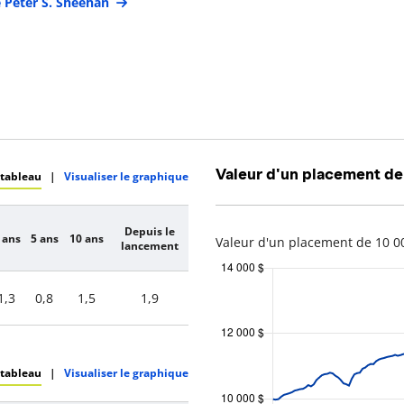
e Peter S. Sheehan
Valeur d'un placement de
 tableau
|
Visualiser le graphique
Depuis le
 ans
5 ans
10 ans
Valeur d'un placement de 10 00
lancement
1,3
0,8
1,5
1,9
 tableau
|
Visualiser le graphique