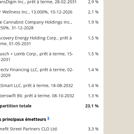
ansDigm Inc., prêt à terme, 28-02-2031
2,9 %
r Wellness Inc., 13,000%, 10-12-2026
2,1 %
e Cannabist Company Holdings Inc.,
1,9 %
250%, 31-12-2028
scovery Energy Holding Corp., prêt à
1,5 %
rme, 01-05-2031
usch + Lomb Corp., prêt à terme, 15-
1,5 %
-2031
rectv Financing LLC, prêt à terme, 02-
1,4 %
-2029
tSmart LLC, prêt à terme, 18-08-2032
1,4 %
berswift BV, prêt à terme, 08-10-2032
1,3 %
partition totale
23,1 %
3
s principaux émetteurs
nefit Street Partners CLO Ltd.
3,3 %