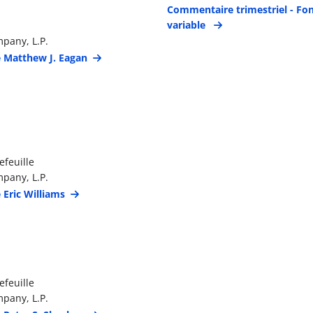
étails du gestionnaire de portefeuille
Commentaire trimestriel - Fon
variable
pany, L.P.
e Matthew J. Eagan
étails du gestionnaire de portefeuille
efeuille
pany, L.P.
 Eric Williams
étails du gestionnaire de portefeuille
efeuille
pany, L.P.