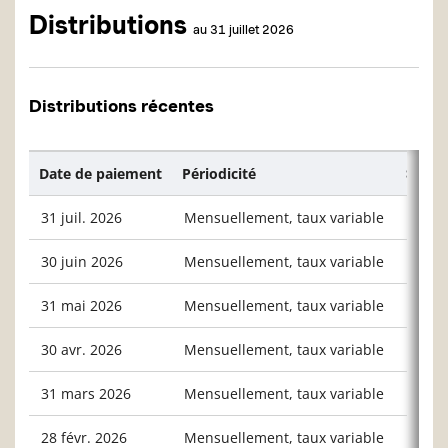
Distributions
au 31 juillet 2026
Distributions récentes
Date de paiement
Périodicité
$/unit
31 juil. 2026
Mensuellement, taux variable
0,039
30 juin 2026
Mensuellement, taux variable
0,041
31 mai 2026
Mensuellement, taux variable
0,036
30 avr. 2026
Mensuellement, taux variable
0,045
31 mars 2026
Mensuellement, taux variable
0,041
28 févr. 2026
Mensuellement, taux variable
0,043