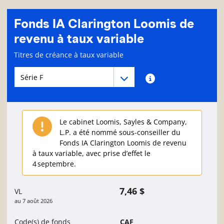
Fonds IA Clarington Loomis de
revenu à taux variable
Page d'informations sur le fonds
Titres de créance à taux variable
Menu déroulant des séries du Fonds
Menu déroulant des séries du Fonds
Renseignements sur
Le cabinet Loomis, Sayles & Company,
L.P. a été nommé sous-conseiller du
Fonds IA Clarington Loomis de revenu
à taux variable, avec prise d’effet le
4 septembre.
7,46 $
VL
au
7 août 2026
Code(s) de fonds
CAF