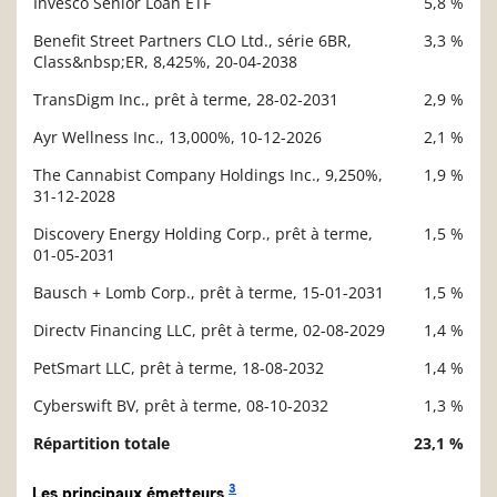
Invesco Senior Loan ETF
5,8 %
Description
Valeur liquidative
Benefit Street Partners CLO Ltd., série 6BR,
3,3 %
Class&nbsp;ER, 8,425%, 20-04-2038
TransDigm Inc., prêt à terme, 28-02-2031
2,9 %
Ayr Wellness Inc., 13,000%, 10-12-2026
2,1 %
The Cannabist Company Holdings Inc., 9,250%,
1,9 %
31-12-2028
Discovery Energy Holding Corp., prêt à terme,
1,5 %
01-05-2031
Bausch + Lomb Corp., prêt à terme, 15-01-2031
1,5 %
Directv Financing LLC, prêt à terme, 02-08-2029
1,4 %
PetSmart LLC, prêt à terme, 18-08-2032
1,4 %
Cyberswift BV, prêt à terme, 08-10-2032
1,3 %
Répartition totale
23,1 %
3
Les principaux émetteurs