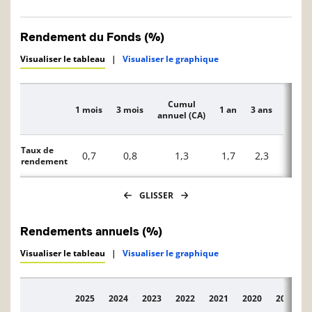
Rendement du Fonds (%)
Visualiser le tableau
|
Visualiser le graphique
Cumul
1 mois
3 mois
1 an
3 ans
5 ans
Description
annuel (CA)
Taux de
0,7
0,8
1,3
1,7
2,3
1,7
rendement
GLISSER
Rendements annuels (%)
Visualiser le tableau
|
Visualiser le graphique
2025
2024
2023
2022
2021
2020
2019
Description