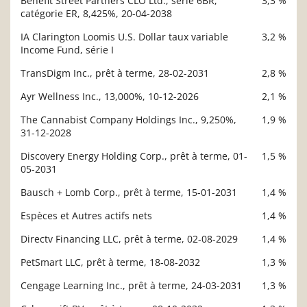
Benefit Street Partners CLO Ltd., série 6BR,
3,3 %
catégorie ER, 8,425%, 20-04-2038
IA Clarington Loomis U.S. Dollar taux variable
3,2 %
Income Fund, série I
TransDigm Inc., prêt à terme, 28-02-2031
2,8 %
Ayr Wellness Inc., 13,000%, 10-12-2026
2,1 %
The Cannabist Company Holdings Inc., 9,250%,
1,9 %
31-12-2028
Discovery Energy Holding Corp., prêt à terme, 01-
1,5 %
05-2031
Bausch + Lomb Corp., prêt à terme, 15-01-2031
1,4 %
Espèces et Autres actifs nets
1,4 %
Directv Financing LLC, prêt à terme, 02-08-2029
1,4 %
PetSmart LLC, prêt à terme, 18-08-2032
1,3 %
Cengage Learning Inc., prêt à terme, 24-03-2031
1,3 %