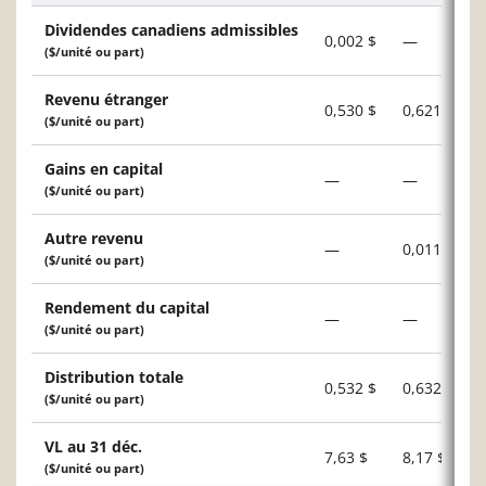
Dividendes canadiens admissibles
0,002 $
—
($/unité ou part)
Revenu étranger
0,530 $
0,621 $
($/unité ou part)
Gains en capital
—
—
($/unité ou part)
Autre revenu
—
0,011 $
($/unité ou part)
Rendement du capital
—
—
($/unité ou part)
Distribution totale
0,532 $
0,632 $
($/unité ou part)
VL au 31 déc.
7,63 $
8,17 $
($/unité ou part)