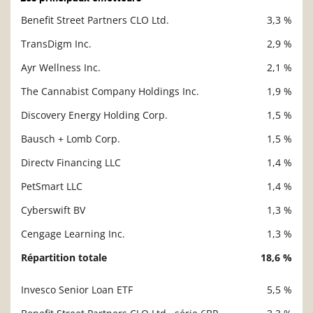
Benefit Street Partners CLO Ltd.
3,3 %
Description
Valeur liquidative
TransDigm Inc.
2,9 %
Ayr Wellness Inc.
2,1 %
The Cannabist Company Holdings Inc.
1,9 %
Discovery Energy Holding Corp.
1,5 %
Bausch + Lomb Corp.
1,5 %
Directv Financing LLC
1,4 %
PetSmart LLC
1,4 %
Cyberswift BV
1,3 %
Cengage Learning Inc.
1,3 %
Répartition totale
18,6 %
Invesco Senior Loan ETF
5,5 %
Description
Valeur liquidative