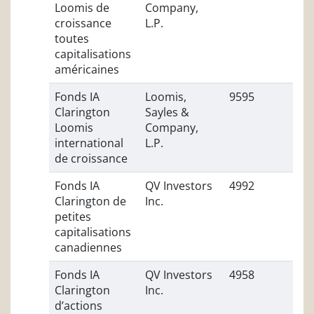
Loomis de
Company,
croissance
L.P.
toutes
capitalisations
américaines
Fonds IA
Loomis,
9595
Clarington
Sayles &
Loomis
Company,
international
L.P.
de croissance
Fonds IA
QV Investors
4992
Clarington de
Inc.
petites
capitalisations
canadiennes
Fonds IA
QV Investors
4958
Clarington
Inc.
d’actions