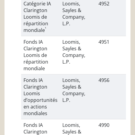
Catégorie IA
Loomis,
4952
Clarington
Sayles &
Loomis de
Company,
répartition
L.P.
¹
mondiale
Fonds IA
Loomis,
4951
Clarington
Sayles &
Loomis de
Company,
répartition
L.P.
mondiale
Fonds IA
Loomis,
4956
Clarington
Sayles &
Loomis
Company,
d’opportunités
L.P.
en actions
mondiales
Fonds IA
Loomis,
4990
Clarington
Sayles &