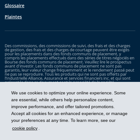
Glossaire
Plaintes
Des commissions, des commissions de suivi, des frais et des charges
de gestion, des frais et des charges de courtage peuvent être exigés
pour les placements dans des fonds communs de placement, y
compris les placements effectués dans des séries de titres négociés en
Bourse des fonds communs de placement. Veuillez lire le prospectus
avant d'investir. Les fonds communs de placement ne sont pas
garantis, leur valeur change fréquemment et le rendement passé peut
ne pas se reproduire. Tous les produits qui ne sont pas offerts par
l’Industrielle Alliance, Assurance et services financiers inc. et qui sont
présentés dans ce document sont la propriété de la société
correspondante et sont commercialisés par cette dernière, et ils ne
sont utilisés ici qu’à titre d’illustration seulement.
We use cookies to optimize your online experience. Some
Les Fonds iA Clarington sont gérés par Placements IA Clarington inc. iA
are essential, while others help personalize content,
Clarington, le logo d’iA Clarington, iA Gestion de patrimoine et le logo
improve performance, and offer tailored promotions.
de iA Gestion de patrimoine sont des marques de commerce, utilisées
sous licence, de l’Industrielle Alliance, Assurance et services financiers
Accept all cookies for an enhanced experience, or manage
inc.
your preferences at any time. To learn more, see our
cookie policy
.
Prendre les devants