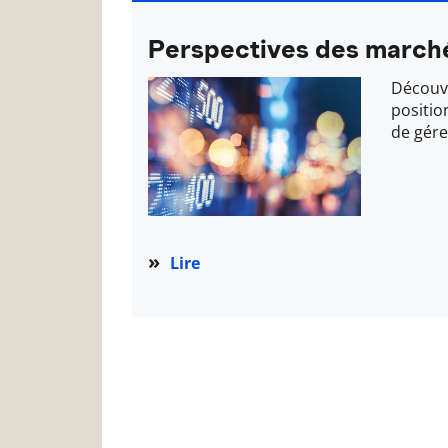
Perspectives des march
Découvr
positio
de gére
Lire