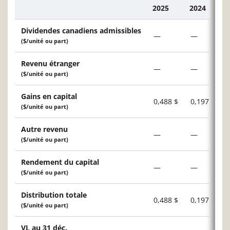
2025
2024
Description
Dividendes canadiens admissibles
—
—
($/unité ou part)
Revenu étranger
—
—
($/unité ou part)
Gains en capital
0,488 $
0,197 $
($/unité ou part)
Autre revenu
—
—
($/unité ou part)
Rendement du capital
—
—
($/unité ou part)
Distribution totale
0,488 $
0,197 $
($/unité ou part)
VL au 31 déc.