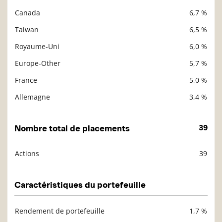
Description
Valeur liquidative
Canada
6,7 %
Taiwan
6,5 %
Royaume-Uni
6,0 %
Europe-Other
5,7 %
France
5,0 %
Allemagne
3,4 %
Nombre total de placements
39
Actions
39
Description
Valeur liquidative
Caractéristiques du portefeuille
Rendement de portefeuille
1,7 %
Description
Valeur liquidative