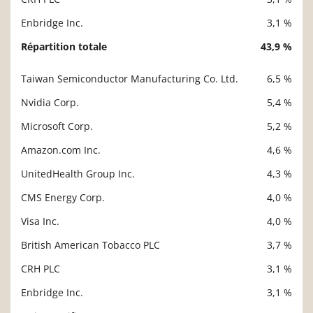
Enbridge Inc.
3,1 %
Répartition totale
43,9 %
Taiwan Semiconductor Manufacturing Co. Ltd.
6,5 %
Description
Valeur liquidative
Nvidia Corp.
5,4 %
Microsoft Corp.
5,2 %
Amazon.com Inc.
4,6 %
UnitedHealth Group Inc.
4,3 %
CMS Energy Corp.
4,0 %
Visa Inc.
4,0 %
British American Tobacco PLC
3,7 %
CRH PLC
3,1 %
Enbridge Inc.
3,1 %