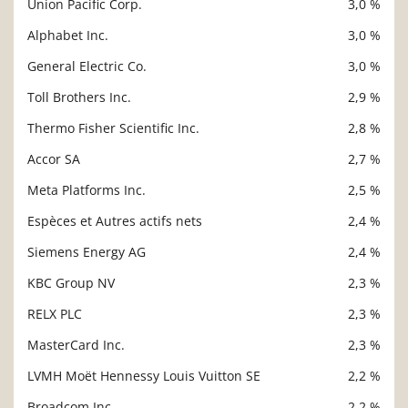
Union Pacific Corp.
3,0 %
Alphabet Inc.
3,0 %
General Electric Co.
3,0 %
Toll Brothers Inc.
2,9 %
Thermo Fisher Scientific Inc.
2,8 %
Accor SA
2,7 %
Meta Platforms Inc.
2,5 %
Espèces et Autres actifs nets
2,4 %
Siemens Energy AG
2,4 %
KBC Group NV
2,3 %
RELX PLC
2,3 %
MasterCard Inc.
2,3 %
LVMH Moët Hennessy Louis Vuitton SE
2,2 %
Broadcom Inc.
2,2 %