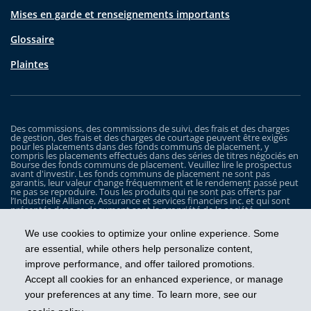
Mises en garde et renseignements importants
Glossaire
Plaintes
Des commissions, des commissions de suivi, des frais et des charges
de gestion, des frais et des charges de courtage peuvent être exigés
pour les placements dans des fonds communs de placement, y
compris les placements effectués dans des séries de titres négociés en
Bourse des fonds communs de placement. Veuillez lire le prospectus
avant d'investir. Les fonds communs de placement ne sont pas
garantis, leur valeur change fréquemment et le rendement passé peut
ne pas se reproduire. Tous les produits qui ne sont pas offerts par
l’Industrielle Alliance, Assurance et services financiers inc. et qui sont
présentés dans ce document sont la propriété de la société
correspondante et sont commercialisés par cette dernière, et ils ne
sont utilisés ici qu’à titre d’illustration seulement.
We use cookies to optimize your online experience. Some
Les Fonds iA Clarington sont gérés par Placements IA Clarington inc. iA
are essential, while others help personalize content,
Clarington, le logo d’iA Clarington, iA Gestion de patrimoine et le logo
improve performance, and offer tailored promotions.
de iA Gestion de patrimoine sont des marques de commerce, utilisées
sous licence, de l’Industrielle Alliance, Assurance et services financiers
Accept all cookies for an enhanced experience, or manage
inc.
your preferences at any time. To learn more, see our