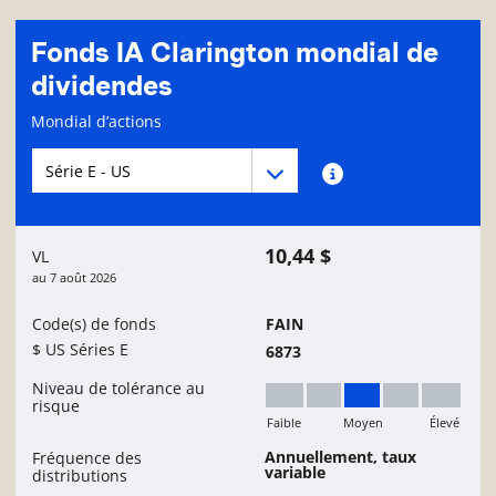
Fonds IA Clarington mondial de
dividendes
Page d'informations sur le fonds
Mondial d’actions
Menu déroulant des séries du Fonds
Menu déroulant des séries du Fonds
Renseignements sur
10,44 $
VL
au
7 août 2026
Code(s) de fonds
FAIN
$ US Séries E
6873
Niveau de tolérance au
risque
Faible
Moyen
Élevé
Moyen
Annuellement, taux
Fréquence des
variable
distributions