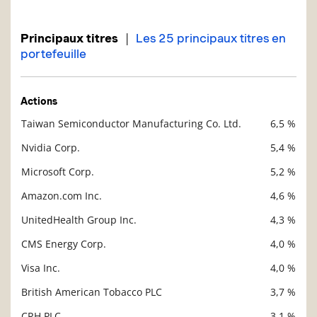
|
Principaux titres
Les 25 principaux titres en
portefeuille
Actions
Taiwan Semiconductor Manufacturing Co. Ltd.
6,5 %
Description
Valeur liquidative
Nvidia Corp.
5,4 %
Microsoft Corp.
5,2 %
Amazon.com Inc.
4,6 %
UnitedHealth Group Inc.
4,3 %
CMS Energy Corp.
4,0 %
Visa Inc.
4,0 %
British American Tobacco PLC
3,7 %
CRH PLC
3,1 %