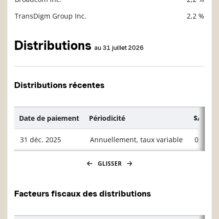
TransDigm Group Inc.
2,2 %
Distributions
au 31 juillet 2026
Distributions récentes
Date de paiement
Périodicité
$/unité
31 déc. 2025
Annuellement, taux variable
0,4876
GLISSER
Facteurs fiscaux des distributions