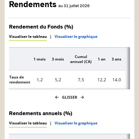
Rendements
au 31 juillet 2026
Rendement du Fonds (%)
Visualiser le tableau
|
Visualiser le graphique
Cumul
1 mois
3 mois
1 an
3 ans
5 ans
Description
annuel (CA)
Taux de
1,2
5,2
7,5
12,2
14,0
—
rendement
GLISSER
Rendements annuels (%)
Visualiser le tableau
|
Visualiser le graphique