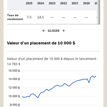
2025
2024
2023
2022
2021
2020
2019
Description
Taux de
7,5
24,5
—
—
—
—
—
rendement
GLISSER
Valeur d'un placement de 10 000 $
Valeur d'un placement de 10 000 $ depuis le lancement :
14 783 $